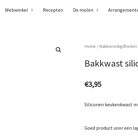
Webwinkel
Recepten
De molen
Arrangement
Home
/
Bakbenodigdheden
Bakkwast sili
€
3,95
Siliconen keukenkwast ma
Goed product voor een lag