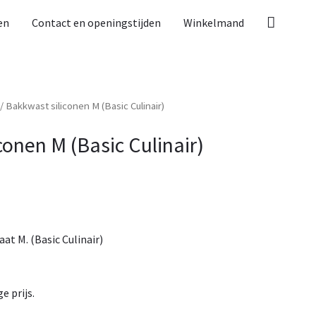
Zoeken
en
Contact en openingstijden
Winkelmand
/ Bakkwast siliconen M (Basic Culinair)
conen M (Basic Culinair)
at M. (Basic Culinair)
e prijs.