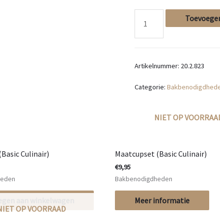
Toevoegen
Bakkwast
siliconen
Artikelnummer:
20.2.823
M
Categorie:
Bakbenodigdhed
(Basic
Culinair)
NIET OP VOORRAA
aantal
Basic Culinair)
Maatcupset (Basic Culinair)
€
9,95
heden
Bakbenodigdheden
egen aan winkelwagen
Meer informatie
NIET OP VOORRAAD