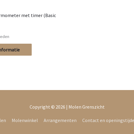
ermometer met timer (Basic
heden
nformatie
Copyright © 2026 |
Molen Grenszicht
len
Molenwinkel
Arrangementen
Contact en openingstijd