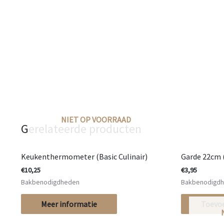
NIET OP VOORRAAD
Gerelateerde producten
Keukenthermometer (Basic Culinair)
Garde 22cm (
€
10,25
€
3,95
Bakbenodigdheden
Bakbenodigd
Meer informatie
Toevo