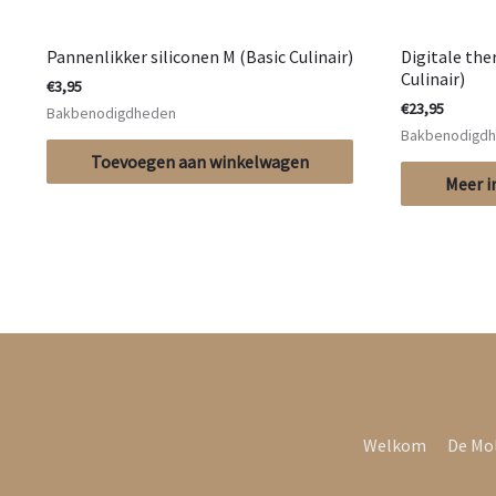
Pannenlikker siliconen M (Basic Culinair)
Digitale th
Culinair)
€
3,95
€
23,95
Bakbenodigdheden
Bakbenodigd
Toevoegen aan winkelwagen
Meer i
Welkom
De Mo