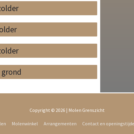
zolder
older
zolder
 grond
Copyright © 2026 |
Molen Grenszicht
len
Molenwinkel
Arrangementen
Contact en openingstijd