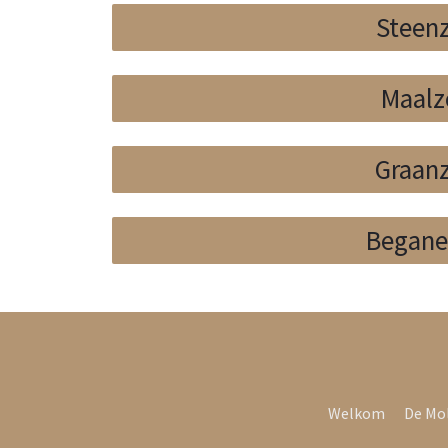
Steen
Maalz
Graan
Begane
Welkom
De Mo