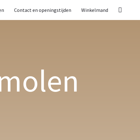
en
Contact en openingstijden
Winkelmand
 molen