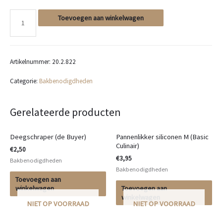
Toevoegen aan winkelwagen
Garde
22cm
Artikelnummer:
20.2.822
(Basic
Categorie:
Bakbenodigdheden
Culinair)
aantal
Gerelateerde producten
Deegschraper (de Buyer)
Pannenlikker siliconen M (Basic
Culinair)
€
2,50
€
3,95
Bakbenodigdheden
Bakbenodigdheden
Toevoegen aan
winkelwagen
Toevoegen aan
winkelwagen
NIET OP VOORRAAD
NIET OP VOORRAAD