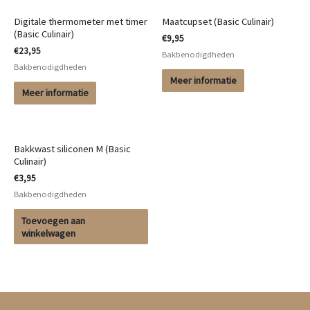
Digitale thermometer met timer
Maatcupset (Basic Culinair)
(Basic Culinair)
€
9,95
€
23,95
Bakbenodigdheden
Bakbenodigdheden
Meer informatie
Meer informatie
Bakkwast siliconen M (Basic
Culinair)
€
3,95
Bakbenodigdheden
Toevoegen aan
winkelwagen