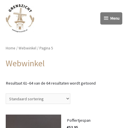
Menu
Menu
Home
/
Webwinkel
/ Pagina 5
Webwinkel
Resultaat 61–64 van de 64 resultaten wordt getoond
Poffertjespan
€
53,95