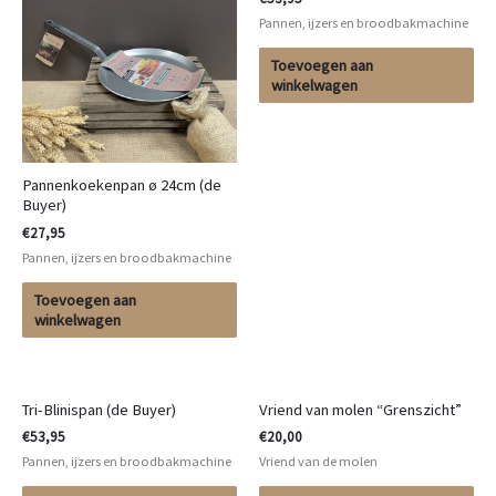
Pannen, ijzers en broodbakmachine
Toevoegen aan
winkelwagen
Pannenkoekenpan ø 24cm (de
Buyer)
€
27,95
Pannen, ijzers en broodbakmachine
Toevoegen aan
winkelwagen
Tri-Blinispan (de Buyer)
Vriend van molen “Grenszicht”
€
53,95
€
20,00
Pannen, ijzers en broodbakmachine
Vriend van de molen