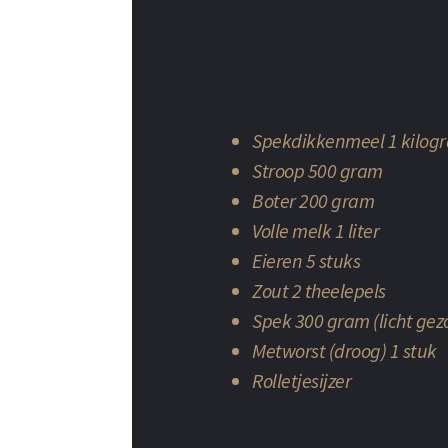
Spekdikkenmeel 1 kilog
Stroop 500 gram
Boter 200 gram
Volle melk 1 liter
Eieren 5 stuks
Zout 2 theelepels
Spek 300 gram (licht ge
Metworst (droog) 1 stuk
Rolletjesijzer