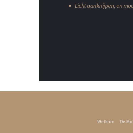
Licht aanknijpen, en moo
Welkom
De Mo