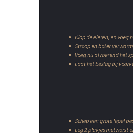
Klop de eieren, en voeg h
Stroop en boter verwarme
Voeg nu al roerend het s
Laat het beslag bij voork
Schep een grote lepel be
Leg 2 plakjes metworst e