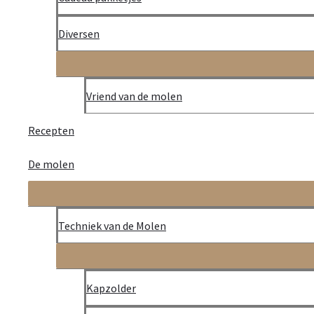
Maak de som: 66 – omgevingstemperatuur en – de ingrediënte
Diversen
Voeg het zout en water bij het Molenbruin broodmeel en knee
Maak een gladde bol en laat deze ±25 minuten op kamertemp
Vriend van de molen
Deeg uitrollen op een met bloem bestoven werkplek.
Recepten
Losjes opbollen en 25 minuten laten rijzen op kamertemperat
De molen
Bakblik invetten met olie of boter.
Deeg uitrollen en vouw eerst de rechterkant tot over het midd
Techniek van de Molen
Uitrollen tot de breedte van bakblik.
Deeg oprollen vanaf de bovenkant en leg het deeg met de na
Kapzolder