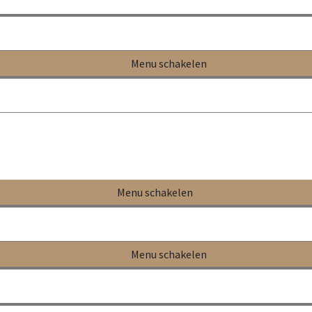
ntemperatuur = de temperatuur van het toe te voegen water.
d tot het deeg een temperatuur heeft van 27°C.
Menu schakelen
eratuur onder vochtige doek rijzen.
uur onder een vochtige doek.
Menu schakelen
en en daarna de linkerkant.
Menu schakelen
ad naar beneden in bakblik.