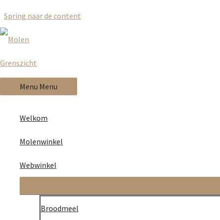
Spring naar de content
RECEPT
Molenbruin brood
Menu
Menu
Welkom
Bereiding in broodbakmachine
Molenwinkel
Webwinkel
500 gram molenbruin broodmeel
10 gram droge gist
Broodmeel