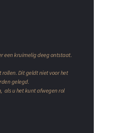
er een kruimelig deeg ontstaat.
ollen. Dit geldt niet voor het
orden gelegd.
m, als u het kunt afwegen rol