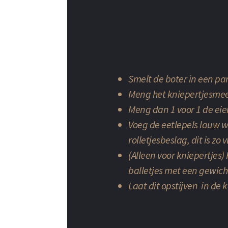
Smelt de boter in een pan
Meng het kniepertjesmeel
Meng dan 1 voor 1 de eie
Voeg de eetlepels lauw wa
rolletjesbeslag, dit is z
(Alleen voor kniepertjes)
balletjes met een gewic
Laat dit opstijven in de 