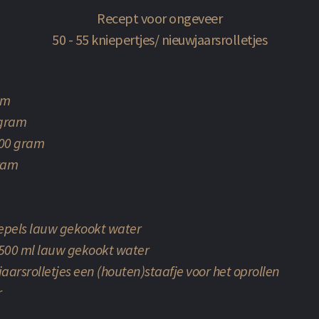
Recept voor ongeveer
50 - 55 kniepertjes/ nieuwjaarsrolletjes
am
 gram
200 gram
ram
lepels lauw gekookt water
 500 ml lauw gekookt water
aarsrolletjes een (houten)staafje voor het oprollen
r