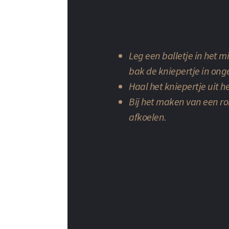
Leg een balletje in het m
bak de kniepertje in ong
Haal het kniepertje uit he
Bij het maken van een roll
afkoelen.