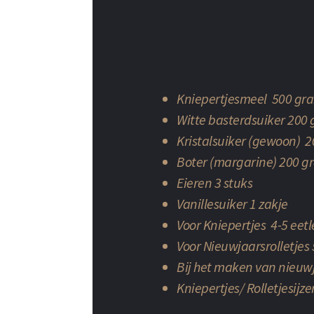
Kniepertjesmeel 500 gr
Witte basterdsuiker 200
Kristalsuiker (gewoon) 
Boter (margarine) 200 g
Eieren 3 stuks
Vanillesuiker 1 zakje
Voor Kniepertjes 4-5 eet
Voor Nieuwjaarsrolletjes
Bij het maken van nieuwj
Kniepertjes/ Rolletjesijze