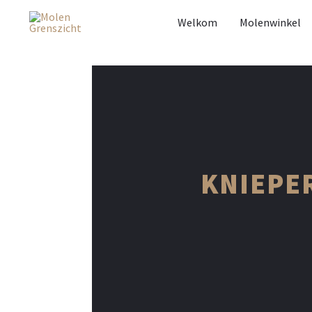
Welkom
Molenwinkel
KNIEPE