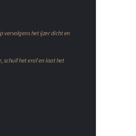
p vervolgens het ijzer dicht en
, schuif het eraf en laat het