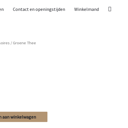
Zoeken
en
Contact en openingstijden
Winkelmand
soires
/ Groene Thee
 aan winkelwagen