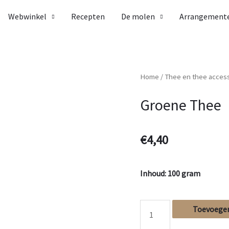
Webwinkel
Recepten
De molen
Arrangement
Home
/
Thee en thee acces
Groene Thee
€
4,40
Inhoud: 100 gram
Toevoegen
Groene