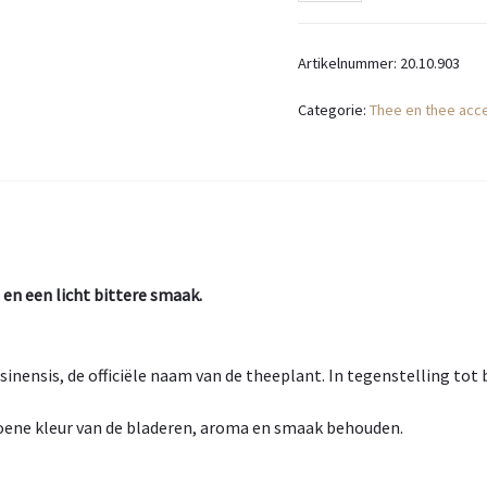
Thee
Artikelnummer:
20.10.903
aantal
Categorie:
Thee en thee acc
en een licht bittere smaak.
sinensis, de officiële naam van de theeplant. In tegenstelling tot
groene kleur van de bladeren, aroma en smaak behouden.