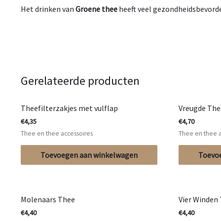
Het drinken van
Groene thee
heeft veel gezondheidsbevorde
Gerelateerde producten
Theefilterzakjes met vulflap
Vreugde The
€
4,35
€
4,70
Thee en thee accessoires
Thee en thee a
Toevoegen aan winkelwagen
Toevo
Molenaars Thee
Vier Winden
€
4,40
€
4,40