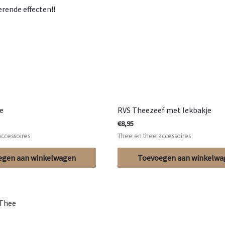
rende effecten!!
e
RVS Theezeef met lekbakje
€
8,95
ccessoires
Thee en thee accessoires
egen aan winkelwagen
Toevoegen aan winkelwa
 Thee