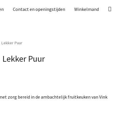
Zoeken
en
Contact en openingstijden
Winkelmand
 Lekker Puur
 Lekker Puur
met zorg bereid in de ambachtelijk fruitkeuken van Vink