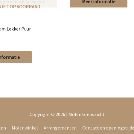
egen aan winkelwagen
Meer informatie
NIET OP VOORRAAD
am Lekker Puur
nformatie
Copyright © 2026 |
Molen Grenszicht
len
Molenwinkel
Arrangementen
Contact en openingstijd