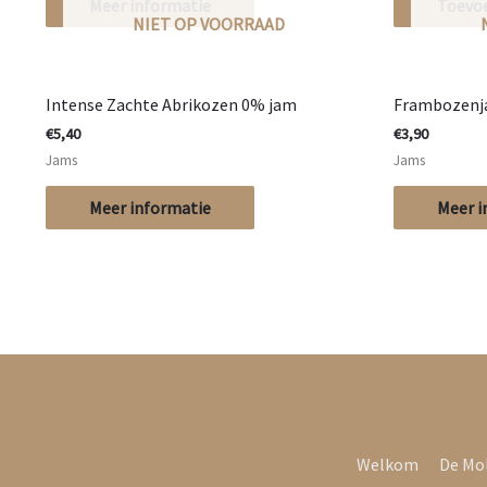
Meer informatie
Toevo
NIET OP VOORRAAD
Intense Zachte Abrikozen 0% jam
Frambozenj
€
5,40
€
3,90
Jams
Jams
Meer informatie
Meer i
Welkom
De Mo