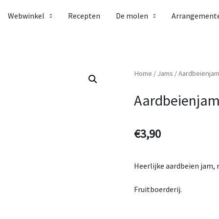
Webwinkel
Recepten
De molen
Arrangement
Home
/
Jams
/ Aardbeienjam
Aardbeienjam
€
3,90
Heerlijke aardbeien jam, 
Fruitboerderij.